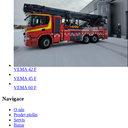
VEMA 42 F
VEMA 45 F
VEMA 60 F
Navigace
O nás
Prodej plošin
Servis
Bazar