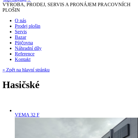
VÝROBA, PRODEJ, SERVIS A PRONÁJEM PRACOVNÍCH
PLOŠIN
O nás
Prodej plošin
Servis
Bazar
Půjčovna
Náhradní díly
Reference
Kontakt
« Zpět na hlavní stránku
Hasičské
VEMA 32 F