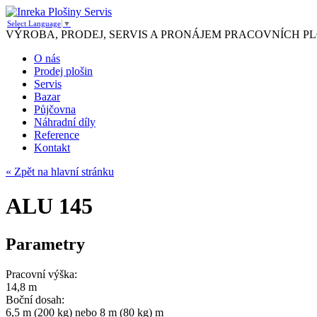
Select Language
▼
VÝROBA, PRODEJ, SERVIS A PRONÁJEM PRACOVNÍCH PL
O nás
Prodej plošin
Servis
Bazar
Půjčovna
Náhradní díly
Reference
Kontakt
« Zpět na hlavní stránku
ALU 145
Parametry
Pracovní výška:
14,8 m
Boční dosah:
6,5 m (200 kg) nebo 8 m (80 kg) m