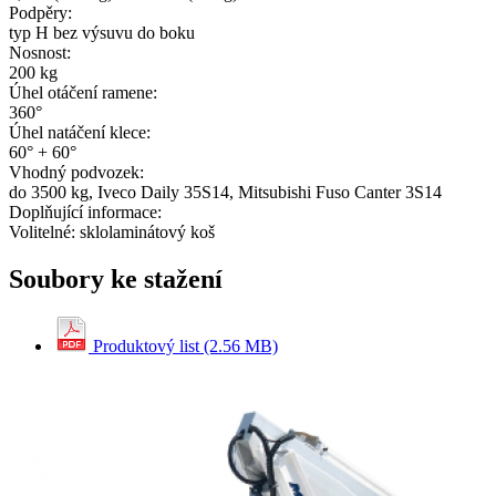
Podpěry:
typ H bez výsuvu do boku
Nosnost:
200 kg
Úhel otáčení ramene:
360°
Úhel natáčení klece:
60° + 60°
Vhodný podvozek:
do 3500 kg, Iveco Daily 35S14, Mitsubishi Fuso Canter 3S14
Doplňující informace:
Volitelné: sklolaminátový koš
Soubory ke stažení
Produktový list (2.56 MB)