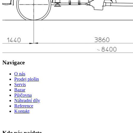
Navigace
O nás
Prodej plošin
Servis
Bazar
Půjčovna
Náhradní díly
Reference
Kontakt
Kde nás najdete