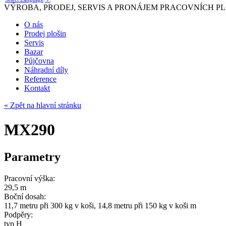
VÝROBA, PRODEJ, SERVIS A PRONÁJEM PRACOVNÍCH PL
O nás
Prodej plošin
Servis
Bazar
Půjčovna
Náhradní díly
Reference
Kontakt
« Zpět na hlavní stránku
MX290
Parametry
Pracovní výška:
29,5 m
Boční dosah:
11,7 metru při 300 kg v koši, 14,8 metru při 150 kg v koši m
Podpěry:
typ H