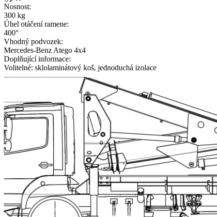
Nosnost:
300 kg
Úhel otáčení ramene:
400°
Vhodný podvozek:
Mercedes-Benz Atego 4x4
Doplňující informace:
Volitelné: sklolaminátový koš, jednoduchá izolace