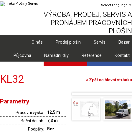
Select Language
▼
VÝROBA, PRODEJ, SERVIS A
PRONÁJEM PRACOVNÍCH
PLOŠIN
O nás
Prodej plošin
Servis
Bazar
Půjčovna
Náhradní díly
Reference
Kontakt
KL32
« Zpět na hlavní stránku
Parametry
12,5 m
Pracovní výška:
7,3 m
Boční dosah:
Bez
Podpěry: