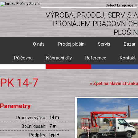
Select Language
▼
VÝROBA, PRODEJ, SERVIS A
PRONÁJEM PRACOVNÍCH
PLOŠIN
O nás
Prodej plošin
Servis
Bazar
Půjčovna
Náhradní díly
Reference
Kontakt
PK 14-7
« Zpět na hlavní stránku
Parametry
14 m
Pracovní výška:
7 m
Boční dosah:
typ H
Podpěry: