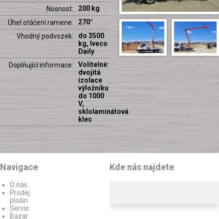
200 kg
Nosnost:
270°
Úhel otáčení ramene:
do 3500
Vhodný podvozek:
kg, Iveco
Daily
Volitelné:
Doplňující informace:
dvojitá
izolace
výložníku
do 1000
V,
sklolaminátová
klec
Navigace
Kde nás najdete
O nás
Prodej
plošin
Servis
Bazar