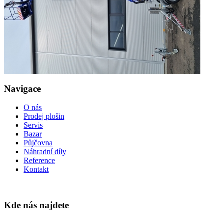
Navigace
O nás
Prodej plošin
Servis
Bazar
Půjčovna
Náhradní díly
Reference
Kontakt
Kde nás najdete