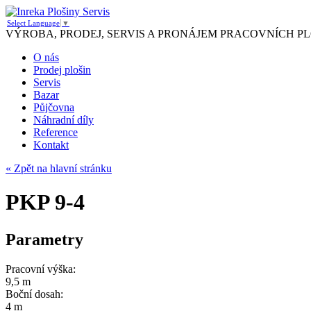
Select Language
▼
VÝROBA, PRODEJ, SERVIS A PRONÁJEM PRACOVNÍCH PL
O nás
Prodej plošin
Servis
Bazar
Půjčovna
Náhradní díly
Reference
Kontakt
« Zpět na hlavní stránku
PKP 9-4
Parametry
Pracovní výška:
9,5 m
Boční dosah:
4 m