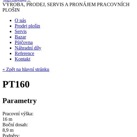
VÝROBA, PRODEJ, SERVIS A PRONÁJEM PRACOVNÍCH
PLOŠIN
O nás
Prodej plošin
Servis
Bazar
Půjčovna
Náhradní díly
Reference
Kontakt
« Zpět na hlavní stránku
PT160
Parametry
Pracovní výška:
16 m
Boční dosah:
8,9 m
Podpěry: