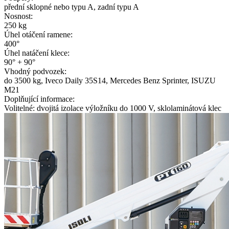
přední sklopné nebo typu A, zadní typu A
Nosnost:
250 kg
Úhel otáčení ramene:
400°
Úhel natáčení klece:
90° + 90°
Vhodný podvozek:
do 3500 kg, Iveco Daily 35S14, Mercedes Benz Sprinter, ISUZU
M21
Doplňující informace:
Volitelné: dvojitá izolace výložníku do 1000 V, sklolaminátová klec